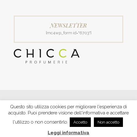
NEWSLETTER
[mc4wp_form id="6703"]
© 2018 Patrizia Profumerie di Polverigiani Maria Patrizia.
Questo sito utilizza cookies per migliorare l'esperienza di
C.F. PLVNPT51B44G157J P. IVA IT00426970422 |
PRIVACY
acquisto. Puoi prendere visione dell'informativa e accettare
Ecommerce by XBRAIN
-
Trasparenza aiuti e contributi
riconosciuti nel 2020
l'utilizzo o non consentirlo.
Accetto
Non accetto
Leggi informativa