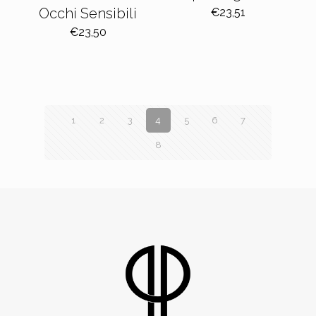
Occhi Sensibili
€
23,51
€
23,50
1
2
3
4
5
6
7
8