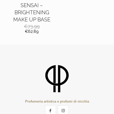
SENSAI –
BRIGHTENING
MAKE UP BASE
€
73,99
Il
Il
€
62,89
prezzo
prezzo
originale
attuale
era:
è:
€73,99.
€62,89.
Profumeria artistica e profumi di nicchia