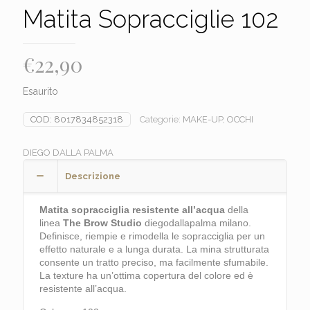
Matita Sopracciglie 102
€
22,90
Esaurito
COD:
8017834852318
Categorie:
MAKE-UP
,
OCCHI
DIEGO DALLA PALMA
Descrizione
Matita sopracciglia resistente all’acqua
della
linea
The Brow Studio
diegodallapalma milano.
Definisce, riempie e rimodella le sopracciglia per un
effetto naturale e a lunga durata. La mina strutturata
consente un tratto preciso, ma facilmente sfumabile.
La texture ha un’ottima copertura del colore ed è
resistente all’acqua.