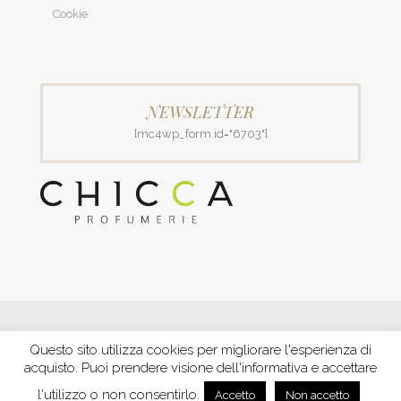
Cookie
NEWSLETTER
[mc4wp_form id="6703"]
© 2018 Patrizia Profumerie di Polverigiani Maria Patrizia.
Questo sito utilizza cookies per migliorare l'esperienza di
C.F. PLVNPT51B44G157J P. IVA IT00426970422 |
PRIVACY
acquisto. Puoi prendere visione dell'informativa e accettare
Ecommerce by XBRAIN
-
Trasparenza aiuti e contributi
riconosciuti nel 2020
l'utilizzo o non consentirlo.
Accetto
Non accetto