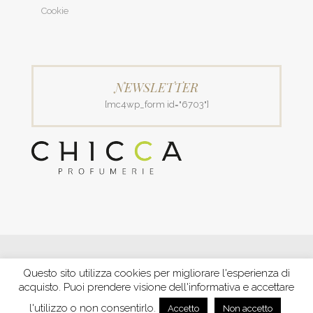
Cookie
NEWSLETTER
[mc4wp_form id="6703"]
© 2018 Patrizia Profumerie di Polverigiani Maria Patrizia.
Questo sito utilizza cookies per migliorare l'esperienza di
C.F. PLVNPT51B44G157J P. IVA IT00426970422 |
PRIVACY
acquisto. Puoi prendere visione dell'informativa e accettare
Ecommerce by XBRAIN
-
Trasparenza aiuti e contributi
riconosciuti nel 2020
l'utilizzo o non consentirlo.
Accetto
Non accetto