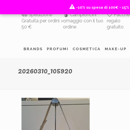
-10% su spesa di 100€ - 15%
-10% su spesa di 100€ - 15%
Spedizione
Campioncini
Pacche
Gratuita per ordini >
omaggio con il tuo
regalo
50 €
ordine
gratuito
BRANDS
PROFUMI
COSMETICA
MAKE-UP
20260310_105920