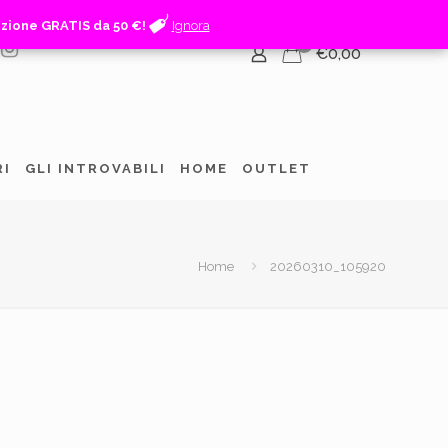
izione GRATIS da 50 €!
izione GRATIS da 50 €!
Ignora
Ignora
0
€0,00
RI
GLI INTROVABILI
HOME
OUTLET
Home
20260310_105920