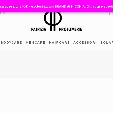
 su spesa di 250€ - esclusi alcuni BRAND di NICCHIA. Omaggi e sped
 su spesa di 250€ - esclusi alcuni BRAND di NICCHIA. Omaggi e sped
tto
BODYCARE
MENCARE
HAIRCARE
ACCESSORI
SOLA