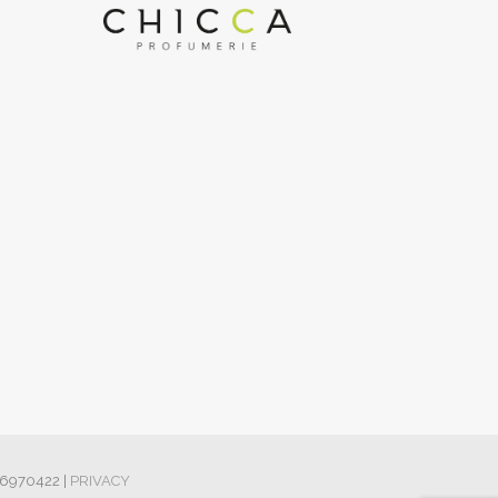
426970422 |
PRIVACY