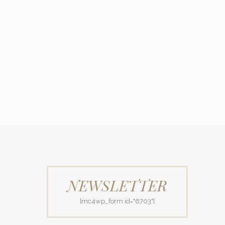
NEWSLETTER
[mc4wp_form id="6703"]