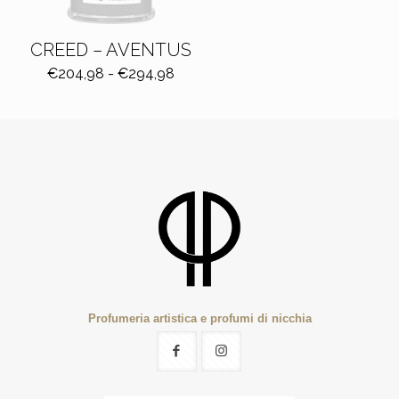
CREED – AVENTUS
Fascia
€
204,98
-
€
294,98
di
prezzo:
da
€204,98
a
€294,98
Profumeria artistica e profumi di nicchia