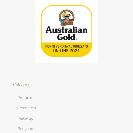
Categorie
Profumi
Cosmetica
Make-up
Bodycare