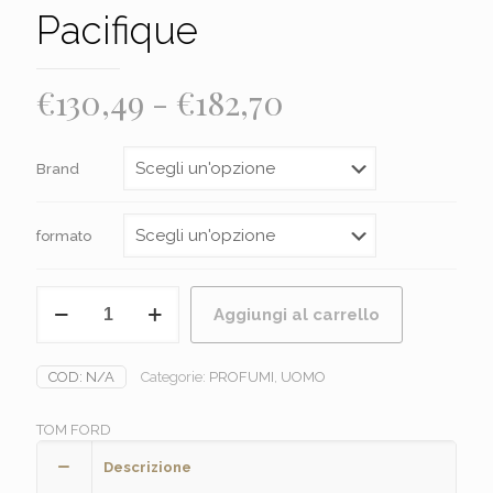
Pacifique
Fascia
€
130,49
-
€
182,70
di
prezzo:
Brand
da
€130,49
formato
a
€182,70
TOM
Aggiungi al carrello
FORD
-
Bois
COD:
N/A
Categorie:
PROFUMI
,
UOMO
Pacifique
quantità
TOM FORD
Descrizione