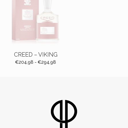
CREED – VIKING
Fascia
€
204,98
-
€
294,98
di
prezzo:
da
€204,98
a
€294,98