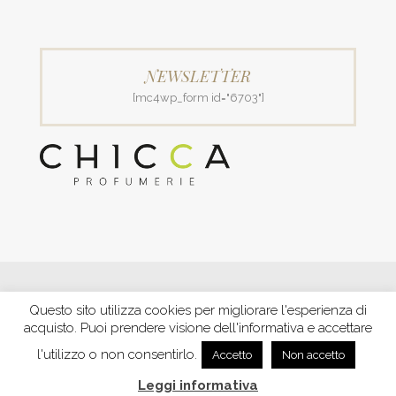
NEWSLETTER
[mc4wp_form id="6703"]
© 2018 Patrizia Profumerie di Polverigiani Maria Patrizia.
Questo sito utilizza cookies per migliorare l'esperienza di
C.F. PLVNPT51B44G157J P. IVA IT00426970422 |
PRIVACY
acquisto. Puoi prendere visione dell'informativa e accettare
Ecommerce by XBRAIN
-
Trasparenza aiuti e contributi
riconosciuti nel 2020
l'utilizzo o non consentirlo.
Accetto
Non accetto
Leggi informativa