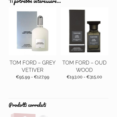
Ti potrebbe interessare…
TOM FORD – GREY
TOM FORD – OUD
VETIVER
WOOD
Fascia
Fascia
€
95,99
-
€
127,99
€
193,00
-
€
315,00
di
di
prezzo:
prezzo:
da
da
€95,99
€193,0
a
a
Prodotti correlati
€127,99
€315,0