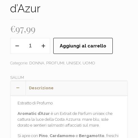
d’Azur
€
97,99
SALUM
Aggiungi al carrello
-
Aromatic
d'Azur
Categorie:
DONNA
,
PROFUMI
,
UNISEX
,
UOMO
quantità
SALUM
Descrizione
Estratto di Profumo
Aromatic d’Azur
è un Extrait de Parfum unisex che
cattura la luce della Costa Azzurra: mare blu, sole
dorato e sentieri salmastri affacciati sul mare.
Si apre con
Pino
,
Cardamomo
e
Bergamotto
, freschi