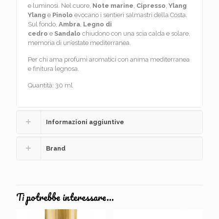
e luminosi. Nel cuore,
Note marine
,
Cipresso
,
Ylang
Ylang
e
Pinolo
evocano i sentieri salmastri della Costa.
Sul fondo,
Ambra
,
Legno di
cedro
e
Sandalo
chiudono con una scia calda e solare,
memoria di un’estate mediterranea.
Per chi ama profumi aromatici con anima mediterranea
e finitura legnosa.
Quantità: 30 ml
Informazioni aggiuntive
Brand
Ti potrebbe interessare…