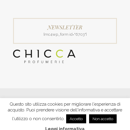
NEWSLETTER
[mc4wp_form id="6703"]
© 2018 Patrizia Profumerie di Polverigiani Maria Patrizia.
Questo sito utilizza cookies per migliorare l'esperienza di
C.F. PLVNPT51B44G157J P. IVA IT00426970422 |
PRIVACY
acquisto. Puoi prendere visione dell'informativa e accettare
Ecommerce by XBRAIN
-
Trasparenza aiuti e contributi
riconosciuti nel 2020
l'utilizzo o non consentirlo.
Accetto
Non accetto
Leggi informativa