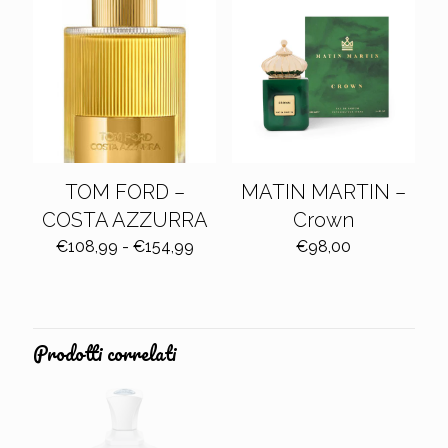
TOM FORD –
MATIN MARTIN –
COSTA AZZURRA
Crown
Fascia
€
108,99
-
€
154,99
€
98,00
di
prezzo:
da
€108,99
a
Prodotti correlati
€154,99