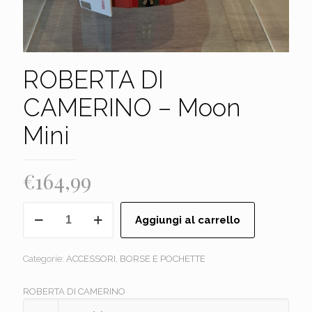
ROBERTA DI
CAMERINO – Moon
Mini
€
164,99
ROBERTA
Aggiungi al carrello
DI
CAMERINO
-
Categorie:
ACCESSORI
,
BORSE E POCHETTE
Moon
Mini
quantità
ROBERTA DI CAMERINO