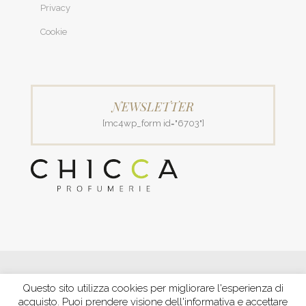
Privacy
Cookie
NEWSLETTER
[mc4wp_form id="6703"]
© 2018 Patrizia Profumerie di Polverigiani Maria Patrizia.
Questo sito utilizza cookies per migliorare l'esperienza di
C.F. PLVNPT51B44G157J P. IVA IT00426970422 |
PRIVACY
acquisto. Puoi prendere visione dell'informativa e accettare
Ecommerce by XBRAIN
-
Trasparenza aiuti e contributi