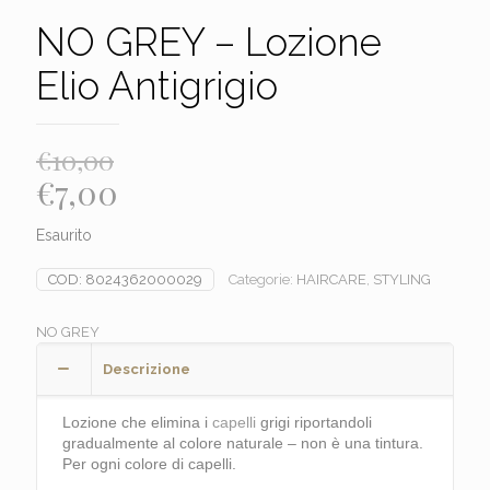
NO GREY – Lozione
Elio Antigrigio
€
10,00
Il
Il
€
7,00
prezzo
prezzo
Esaurito
originale
attuale
era:
è:
COD:
8024362000029
Categorie:
HAIRCARE
,
STYLING
€10,00.
€7,00.
NO GREY
Descrizione
Lozione che elimina i
capelli
grigi riportandoli
gradualmente al colore naturale – non è una tintura.
Per ogni colore di capelli.