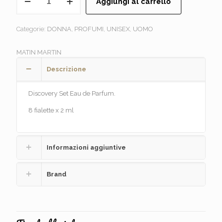
Aggiungi al carrello
MARTIN
-
Discovery
Categorie:
DONNA
,
PROFUMI
,
UNISEX
,
UOMO
Set
quantità
MATIN MARTIN
Descrizione
Discovery Set Eau de Parfum.
8 fialette x 2 ml
Informazioni aggiuntive
Brand