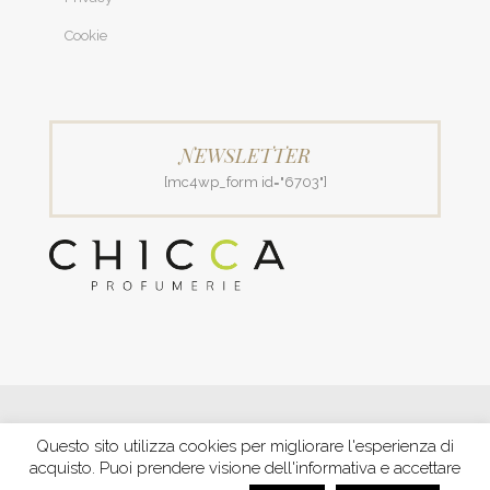
Cookie
NEWSLETTER
[mc4wp_form id="6703"]
© 2018 Patrizia Profumerie di Polverigiani Maria Patrizia.
Questo sito utilizza cookies per migliorare l'esperienza di
C.F. PLVNPT51B44G157J P. IVA IT00426970422 |
PRIVACY
acquisto. Puoi prendere visione dell'informativa e accettare
Ecommerce by XBRAIN
-
Trasparenza aiuti e contributi