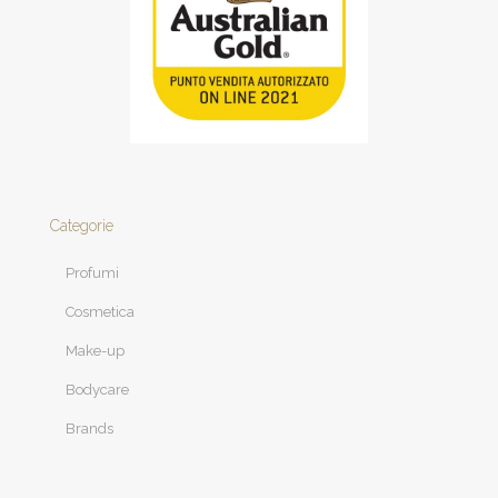
Categorie
Profumi
Cosmetica
Make-up
Bodycare
Brands