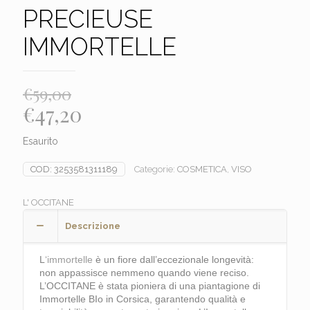
PRECIEUSE
IMMORTELLE
€
59,00
Il
Il
€
47,20
prezzo
prezzo
Esaurito
originale
attuale
era:
è:
COD:
3253581311189
Categorie:
COSMETICA
,
VISO
€59,00.
€47,20.
L' OCCITANE
Descrizione
L
‘immortelle
è un fiore dall’eccezionale longevità:
non appassisce nemmeno quando viene reciso.
L’OCCITANE è stata pioniera di una piantagione di
Immortelle BIo in Corsica, garantendo qualità e