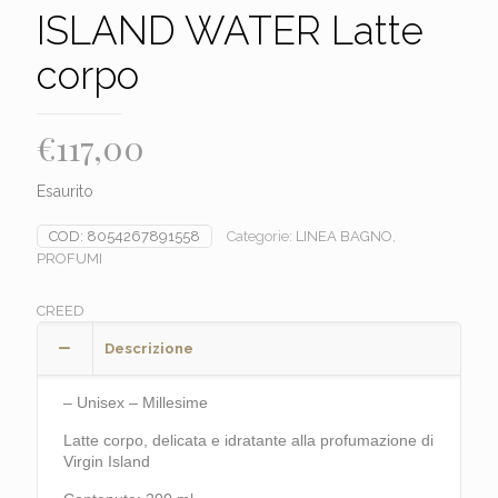
ISLAND WATER Latte
corpo
€
117,00
Esaurito
COD:
8054267891558
Categorie:
LINEA BAGNO
,
PROFUMI
CREED
Descrizione
– Unisex – Millesime
Latte corpo, delicata e idratante alla profumazione di
Virgin Island