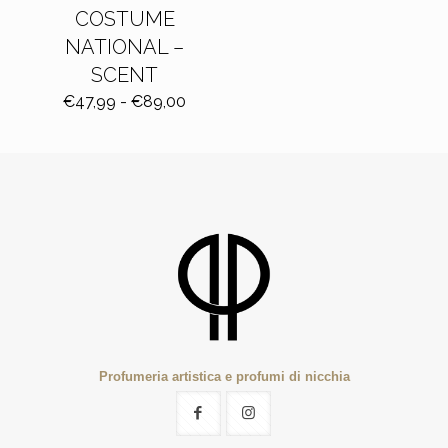
COSTUME
NATIONAL –
SCENT
Fascia
€
47,99
-
€
89,00
di
prezzo:
da
€47,99
a
€89,00
Profumeria artistica e profumi di nicchia