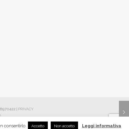
426970422 |
PRIVACY
0
on consentirlo.
Leggi informativa
Accetto
Non accetto