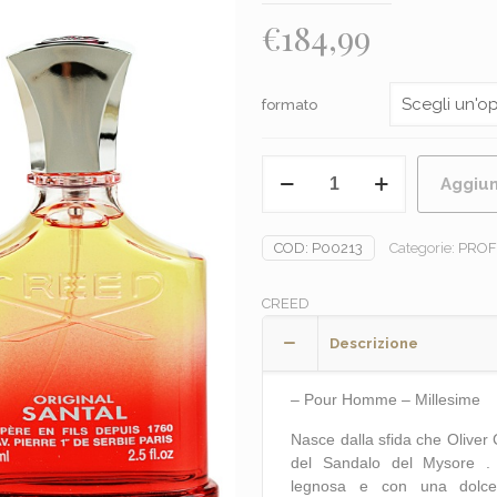
€
184,99
formato
CREED
Aggiun
-
ORIGINAL
SANTAL
COD:
P00213
Categorie:
PROF
quantità
CREED
Descrizione
– Pour Homme – Millesime
Nasce dalla sfida che Oliver 
del Sandalo del Mysore . 
legnosa e con una dolcez