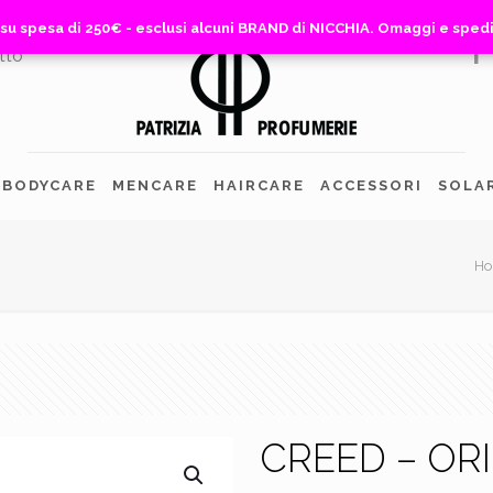
 su spesa di 250€ - esclusi alcuni BRAND di NICCHIA. Omaggi e sped
 su spesa di 250€ - esclusi alcuni BRAND di NICCHIA. Omaggi e sped
tto
BODYCARE
MENCARE
HAIRCARE
ACCESSORI
SOLA
H
CREED – OR