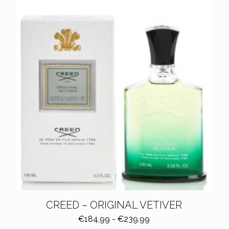
CREED – ORIGINAL VETIVER
Fascia
€
184,99
-
€
239,99