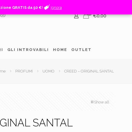
izione GRATIS da 50 €!
izione GRATIS da 50 €!
Ignora
Ignora
0
€0,00
RI
GLI INTROVABILI
HOME
OUTLET
ome
PROFUMI
UOMO
CREED – ORIGINAL SANTAL
Show all
IGINAL SANTAL