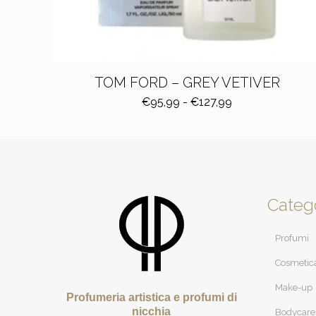
TOM FORD – GREY VETIVER
Fascia
€
95,99
-
€
127,99
di
prezzo:
da
€95,99
a
€127,99
Categ
Profumi
Cosmetic
Make-up
Profumeria artistica e profumi di
nicchia
Bodycare