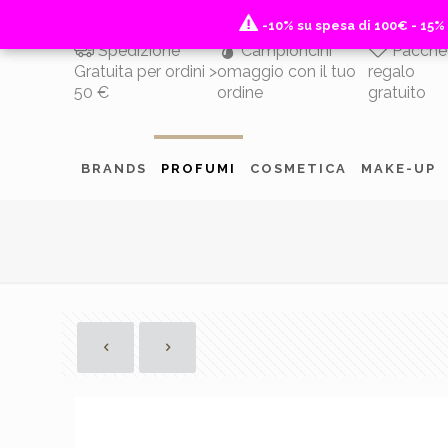
-10% su spesa di 100€ - 15%
-10% su spesa di 100€ - 15%
Spedizione
Campioncini
Pacche
Gratuita per ordini >
omaggio con il tuo
regalo
50 €
ordine
gratuito
BRANDS
PROFUMI
COSMETICA
MAKE-UP