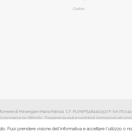
Cookie
fumerie di Polverigiani Maria Patrizia. C.F. PLVNPT51B44G157J P. IVA IT00
Ecommerce by XBRAIN
-
Trasparenza aiuti e contributi riconosciuti nel 202
to. Puoi prendere visione dell'informativa e accettare l'utilizzo o n