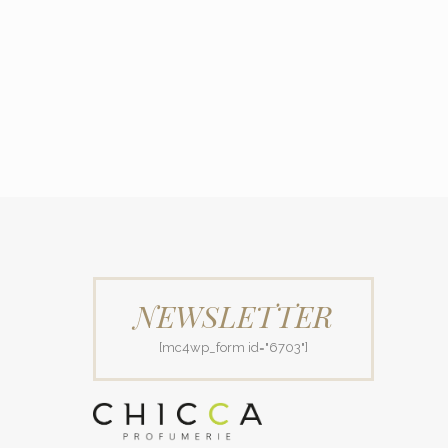
NEWSLETTER
[mc4wp_form id="6703"]