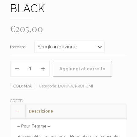
BLACK
€
205,00
formato
CREED
Aggiungi al carrello
-
LOVE
IN
COD:
N/A
Categorie:
DONNA
,
PROFUMI
BLACK
quantità
CREED
Descrizione
– Pour Femme –
Passionalità e mistero. Romantico e sensuale,