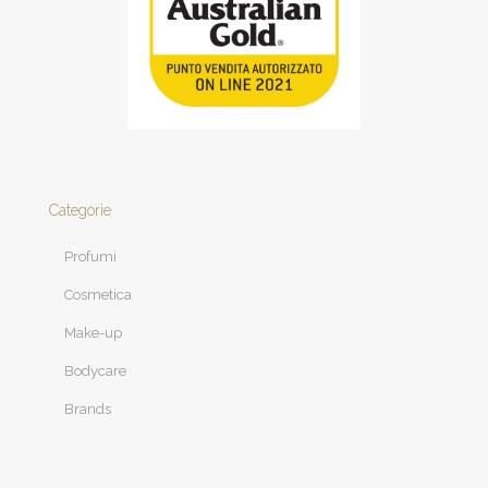
Categorie
Profumi
Cosmetica
Make-up
Bodycare
Brands