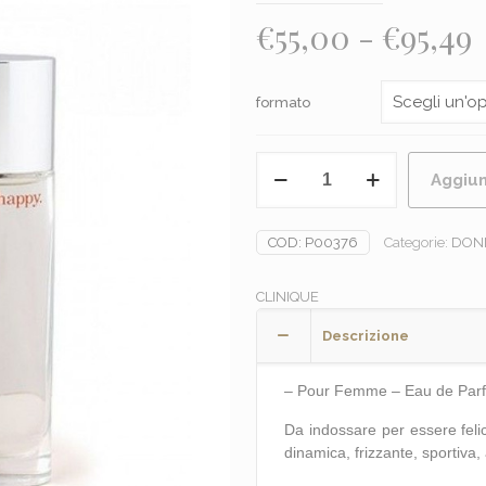
F
€
55,00
-
€
95,49
d
p
formato
CLINIQUE
Aggiun
-
HAPPY
€
quantità
COD:
P00376
Categorie:
DON
CLINIQUE
Descrizione
– Pour Femme – Eau de Par
Da indossare per essere feli
dinamica, frizzante, sportiva, a