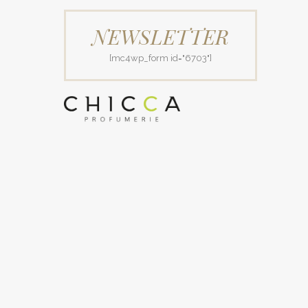
NEWSLETTER
[mc4wp_form id="6703"]