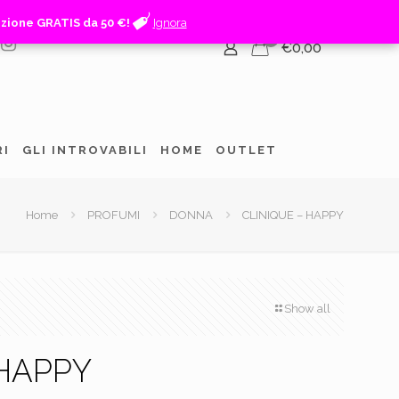
izione GRATIS da 50 €!
izione GRATIS da 50 €!
Ignora
Ignora
0
€0,00
RI
GLI INTROVABILI
HOME
OUTLET
Home
PROFUMI
DONNA
CLINIQUE – HAPPY
Show all
 HAPPY