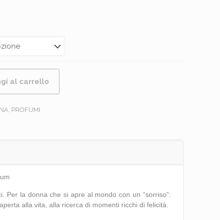
ascia
i
rezzo:
da
€55,00
gi al carrello
a
95,49
NA
,
PROFUMI
fum
ci. Per la donna che si apre al mondo con un “sorriso”:
perta alla vita, alla ricerca di momenti ricchi di felicità.