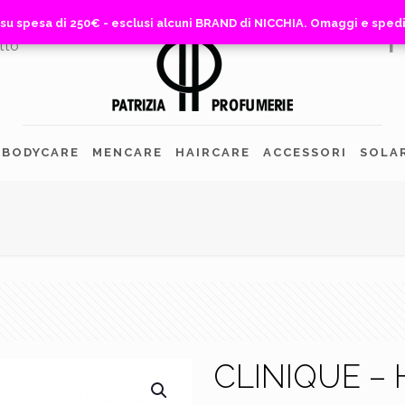
 su spesa di 250€ - esclusi alcuni BRAND di NICCHIA. Omaggi e sped
 su spesa di 250€ - esclusi alcuni BRAND di NICCHIA. Omaggi e sped
tto
BODYCARE
MENCARE
HAIRCARE
ACCESSORI
SOLA
CLINIQUE –