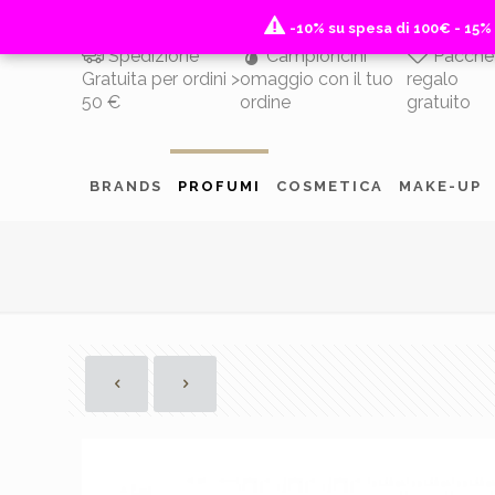
-10% su spesa di 100€ - 15%
-10% su spesa di 100€ - 15%
Spedizione
Campioncini
Pacche
Gratuita per ordini >
omaggio con il tuo
regalo
50 €
ordine
gratuito
BRANDS
PROFUMI
COSMETICA
MAKE-UP