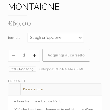
MONTAIGNE
€
69,00
formato
BRECOURT
Aggiungi al carrello
-
AVENUE
MONTAIGNE
COD:
P002009
Categorie:
DONNA
,
PROFUMI
quantità
BRECOURT
Descrizione
– Pour Femme – Eau de Parfum
“Ciò che i miei occhi hanno visto nel triangolo d’oro