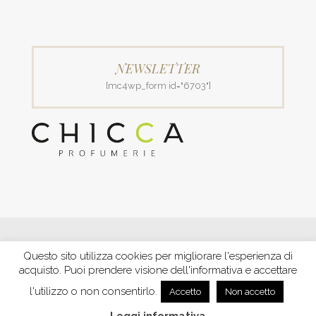
NEWSLETTER
[mc4wp_form id="6703"]
© 2018 Patrizia Profumerie di Polverigiani Maria Patrizia.
Questo sito utilizza cookies per migliorare l'esperienza di
C.F. PLVNPT51B44G157J P. IVA IT00426970422 |
PRIVACY
acquisto. Puoi prendere visione dell'informativa e accettare
Ecommerce by XBRAIN
-
Trasparenza aiuti e contributi
riconosciuti nel 2020
l'utilizzo o non consentirlo.
Accetto
Non accetto