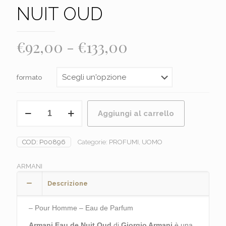
NUIT OUD
Fascia
€
92,00
-
€
133,00
di
prezzo:
formato
da
€92,00
ARMANI
Aggiungi al carrello
-
a
EAU
€133,00
DE
COD:
P00896
Categorie:
PROFUMI
,
UOMO
NUIT
OUD
quantità
ARMANI
Descrizione
– Pour Homme – Eau de Parfum
Armani Eau de Nuit Oud
di
Giorgio Armani
è una