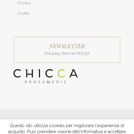
Privacy
Cookie
NEWSLETTER
[mc4wp_form id="6703"]
© 2018 Patrizia Profumerie di Polverigiani Maria Patrizia.
Questo sito utilizza cookies per migliorare l'esperienza di
C.F. PLVNPT51B44G157J P. IVA IT00426970422 |
PRIVACY
acquisto. Puoi prendere visione dell'informativa e accettare
Ecommerce by XBRAIN
-
Trasparenza aiuti e contributi