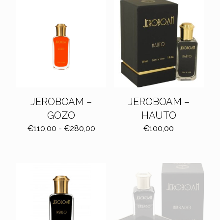
JEROBOAM –
JEROBOAM –
GOZO
HAUTO
Fascia
€
110,00
-
€
280,00
€
100,00
di
prezzo:
da
€110,00
a
€280,00