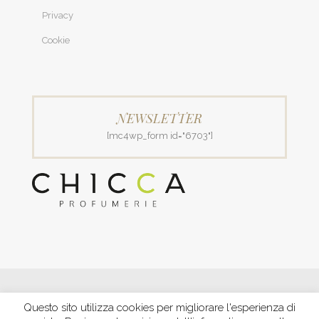
Privacy
Cookie
NEWSLETTER
[mc4wp_form id="6703"]
© 2018 Patrizia Profumerie di Polverigiani Maria Patrizia.
Questo sito utilizza cookies per migliorare l'esperienza di
C.F. PLVNPT51B44G157J P. IVA IT00426970422 |
PRIVACY