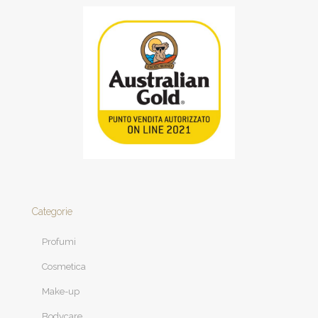
Categorie
Profumi
Cosmetica
Make-up
Bodycare